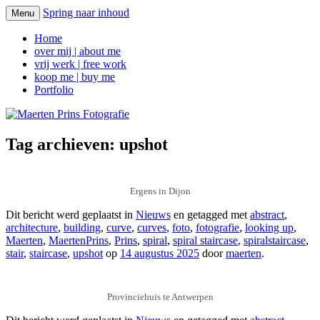
Spring naar inhoud
Menu
Maerten Prins Fotografie
Home
over mij | about me
vrij werk | free work
koop me | buy me
Portfolio
Tag archieven:
upshot
Ergens in Dijon
Dit bericht werd geplaatst in
Nieuws
en getagged met
abstract
,
architecture
,
building
,
curve
,
curves
,
foto
,
fotografie
,
looking up
,
Maerten
,
MaertenPrins
,
Prins
,
spiral
,
spiral staircase
,
spiralstaircase
,
stair
,
staircase
,
upshot
op
14 augustus 2025
door
maerten
.
Provinciehuis te Antwerpen