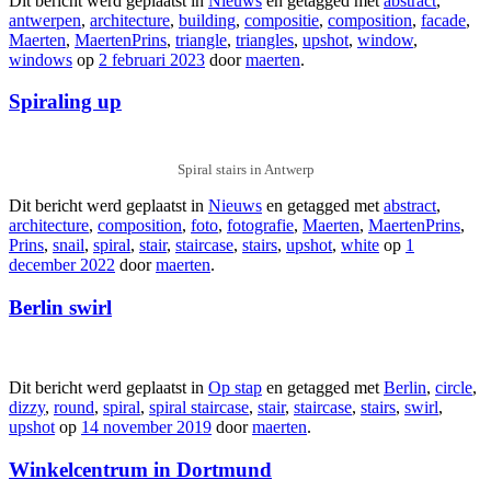
Dit bericht werd geplaatst in
Nieuws
en getagged met
abstract
,
antwerpen
,
architecture
,
building
,
compositie
,
composition
,
facade
,
Maerten
,
MaertenPrins
,
triangle
,
triangles
,
upshot
,
window
,
windows
op
2 februari 2023
door
maerten
.
Spiraling up
Spiral stairs in Antwerp
Dit bericht werd geplaatst in
Nieuws
en getagged met
abstract
,
architecture
,
composition
,
foto
,
fotografie
,
Maerten
,
MaertenPrins
,
Prins
,
snail
,
spiral
,
stair
,
staircase
,
stairs
,
upshot
,
white
op
1
december 2022
door
maerten
.
Berlin swirl
Dit bericht werd geplaatst in
Op stap
en getagged met
Berlin
,
circle
,
dizzy
,
round
,
spiral
,
spiral staircase
,
stair
,
staircase
,
stairs
,
swirl
,
upshot
op
14 november 2019
door
maerten
.
Winkelcentrum in Dortmund