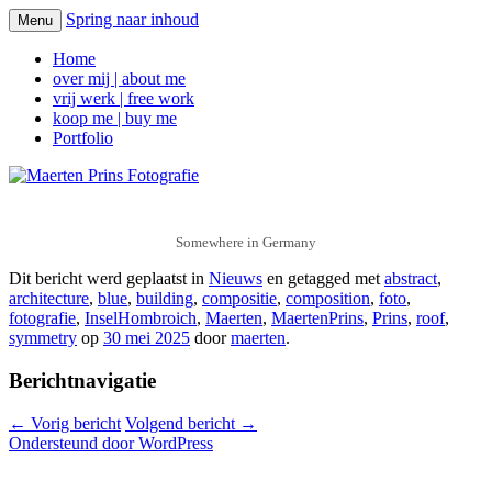
Spring naar inhoud
Menu
Maerten Prins Fotografie
Home
over mij | about me
vrij werk | free work
koop me | buy me
Portfolio
Somewhere in Germany
Dit bericht werd geplaatst in
Nieuws
en getagged met
abstract
,
architecture
,
blue
,
building
,
compositie
,
composition
,
foto
,
fotografie
,
InselHombroich
,
Maerten
,
MaertenPrins
,
Prins
,
roof
,
symmetry
op
30 mei 2025
door
maerten
.
Berichtnavigatie
←
Vorig bericht
Volgend bericht
→
Ondersteund door WordPress