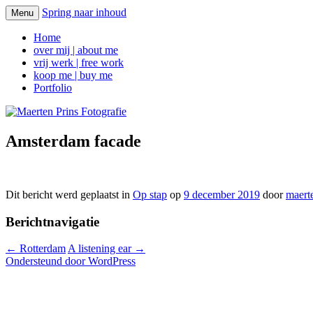
Spring naar inhoud
Menu
Maerten Prins Fotografie
Home
over mij | about me
vrij werk | free work
koop me | buy me
Portfolio
Amsterdam facade
Dit bericht werd geplaatst in
Op stap
op
9 december 2019
door
maert
Berichtnavigatie
←
Rotterdam
A listening ear
→
Ondersteund door WordPress