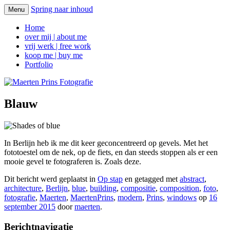
Spring naar inhoud
Menu
Maerten Prins Fotografie
Home
over mij | about me
vrij werk | free work
koop me | buy me
Portfolio
Blauw
In Berlijn heb ik me dit keer geconcentreerd op gevels. Met het
fototoestel om de nek, op de fiets, en dan steeds stoppen als er een
mooie gevel te fotograferen is. Zoals deze.
Dit bericht werd geplaatst in
Op stap
en getagged met
abstract
,
architecture
,
Berlijn
,
blue
,
building
,
compositie
,
composition
,
foto
,
fotografie
,
Maerten
,
MaertenPrins
,
modern
,
Prins
,
windows
op
16
september 2015
door
maerten
.
Berichtnavigatie