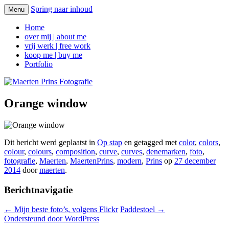
Spring naar inhoud
Menu
Maerten Prins Fotografie
Home
over mij | about me
vrij werk | free work
koop me | buy me
Portfolio
Orange window
Dit bericht werd geplaatst in
Op stap
en getagged met
color
,
colors
,
colour
,
colours
,
composition
,
curve
,
curves
,
denemarken
,
foto
,
fotografie
,
Maerten
,
MaertenPrins
,
modern
,
Prins
op
27 december
2014
door
maerten
.
Berichtnavigatie
←
Mijn beste foto’s, volgens Flickr
Paddestoel
→
Ondersteund door WordPress